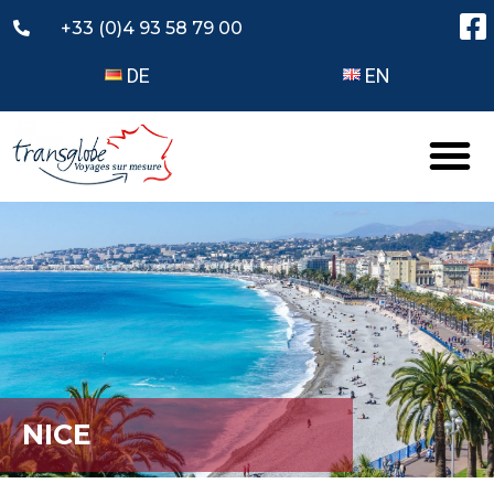
+33 (0)4 93 58 79 00
DE
EN
NICE