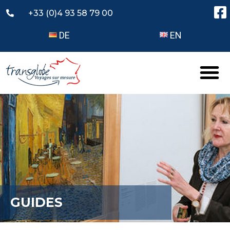
+33 (0)4 93 58 79 00
DE
EN
GUIDES