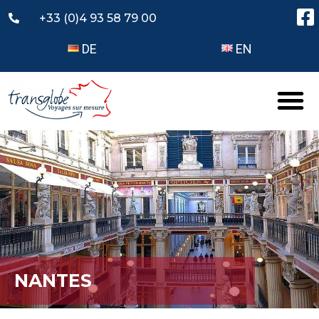
+33 (0)4 93 58 79 00
DE
EN
NANTES