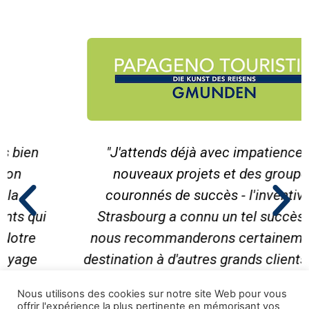
"J'attends déjà avec impatience de
nouveaux projets et des groupes
couronnés de succès - l'inventive à
Strasbourg a connu un tel succès que
nous recommanderons certainement la
destination à d'autres grands clients et qui
sait - peut-être nous y verrons-nous en
Nous utilisons des cookies sur notre site Web pour vous
2020/2021."
offrir l'expérience la plus pertinente en mémorisant vos