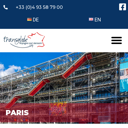
+33 (0)4 93 58 79 00
DE
EN
PARIS