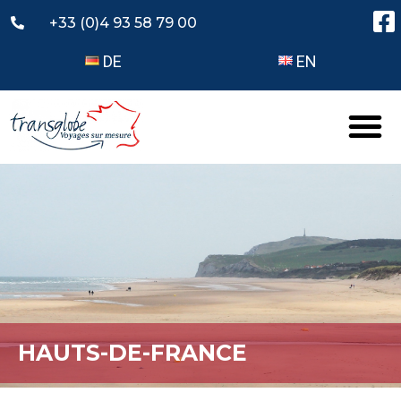
+33 (0)4 93 58 79 00
DE
EN
HAUTS-DE-FRANCE