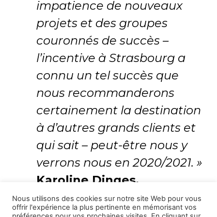
impatience de nouveaux
projets et des groupes
couronnés de succès –
l’incentive à Strasbourg a
connu un tel succès que
nous recommanderons
certainement
la destination
à d’autres grands clients et
qui sait – peut-être nous y
verrons nous en 2020/2021. »
Karoline Dinges,
Gruppen & Incentives
Nous utilisons des cookies sur notre site Web pour vous
offrir l'expérience la plus pertinente en mémorisant vos
Papageno Toursitik,
préférences pour vos prochaines visites. En cliquant sur