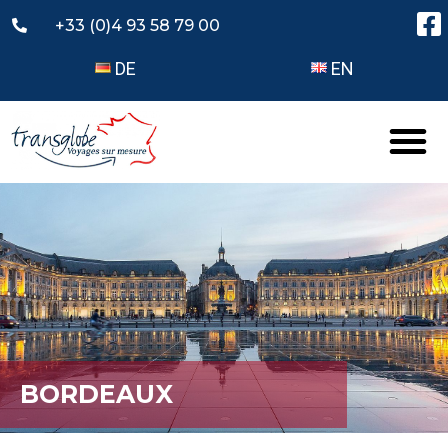
+33 (0)4 93 58 79 00
DE
EN
BORDEAUX