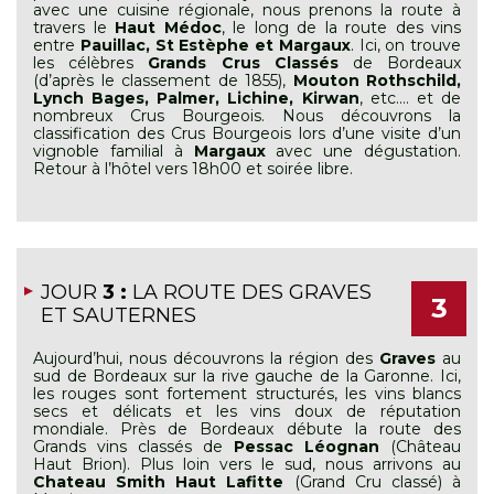
avec une cuisine régionale, nous prenons la route à
travers le
Haut M
é
doc
, le long de la route des vins
entre
Pauillac, St Est
è
phe et Margaux
. Ici, on trouve
les célèbres
Grands Crus Class
é
s
de Bordeaux
(d’après le classement de 1855),
Mouton Rothschild,
Lynch Bages, Palmer, Lichine, Kirwan
, etc.… et de
nombreux Crus Bourgeois. Nous découvrons la
classification des Crus Bourgeois lors d’une visite d’un
vignoble familial à
Margaux
avec une dégustation.
Retour à l’hôtel vers 18h00 et soirée libre.
JOUR
3 :
LA ROUTE DES GRAVES
3
ET SAUTERNES
Aujourd’hui, nous découvrons la région des
Graves
au
sud de Bordeaux sur la rive gauche de la Garonne. Ici,
les rouges sont fortement structurés, les vins blancs
secs et délicats et les vins doux de réputation
mondiale. Près de Bordeaux débute la route des
Grands vins classés de
Pessac L
éognan
(Château
Haut Brion). Plus loin vers le sud, nous arrivons au
Chateau Smith Haut Lafitte
(Grand Cru classé) à