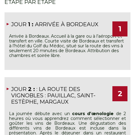
ÉTAPE PAR ÉTAPE
JOUR
1 :
ARRIVÉE À BORDEAUX
1
Arrivée à Bordeaux. Accueil à la gare ou à l’aéroport et
transfert en ville. Courte visite de Bordeaux et transfert
à l’hôtel du Golf du Médoc, situé sur la route des vins à
seulement 20 minutes de Bordeaux. Attribution des
chambres et soirée libre.
JOUR
2 :
: LA ROUTE DES
2
VIGNOBLES : PAUILLAC, SAINT-
ESTÈPHE, MARGAUX
La journée débute avec un
cours d
’œ
nologie
de 2
heures où vous apprendrez comment sélectionner et
goûter les vins de Bordeaux. Une dégustation des
différents vins de Bordeaux est incluse dans la
présentation. Après le déjeuner dans un restaurant