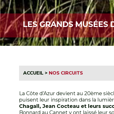
LES GRANDS MUSÉES D
ACCUEIL
>
NOS CIRCUITS
La Côte d’Azur devient au 20ème siècl
puisent leur inspiration dans la lumiè
Chagall, Jean Cocteau et leurs suc
Bonnard au Cannet y ont laissé leur s