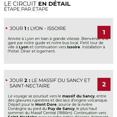
LE CIRCUIT
EN DÉTAIL
ÉTAPE PAR ÉTAPE
JOUR
1 :
LYON - ISSOIRE
1
Arrivée à Lyon en train à grande vitesse. Bienvenue à la
gare par notre guide et notre bus local. Petit tour de
ville à
Lyon
et continuation vers
Issoire
. Installation à
l’hôtel. Dîner et logement.
JOUR
2 :
LE MASSIF DU SANCY ET
2
SAINT-NECTAIRE
Le voyage se poursuit vers le
massif du Sancy
, entre
des gravures rupestres et des lacs d’origine volcanique.
Départ pour le
Mont Dore
, source de la rivière
Dordogne au pied du
Puy de Sancy
, le plus haut
sommet du Massif Central (1886m). Continuation vers
Saint-Nectaire
avec sa riche église décorée dominant