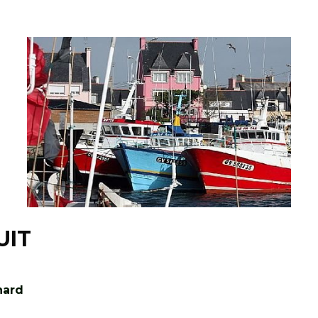
UIT
nard